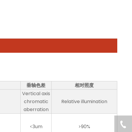
垂轴色差
相对照度
Vertical axis
chromatic
Relative illumination
aberration
<3um
>90%