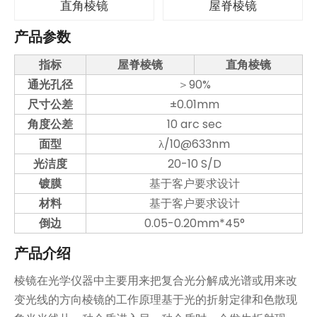
直角棱镜
屋脊棱镜
产品参数
指标
屋脊棱镜
直角棱镜
通光孔径
＞90%
尺寸公差
±0.01mm
角度公差
10 arc sec
面型
λ/10@633nm
光洁度
20-10 S/D
镀膜
基于客户要求设计
材料
基于客户要求设计
倒边
0.05-0.20mm*45°
产品介绍
棱镜在光学仪器中主要用来把复合光分解成光谱或用来改
变光线的方向棱镜的工作原理基于光的折射定律和色散现